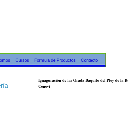
Somos
Cursos
Formula de Productos
Contacto
Ignaguraciòn de las Grada Baquito del Pley de la R
ría
Cenovì