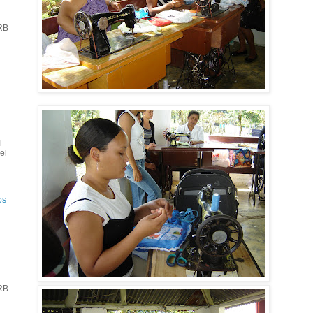
URB
n
l
el
os
URB