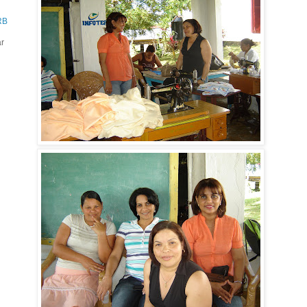
RB
ar