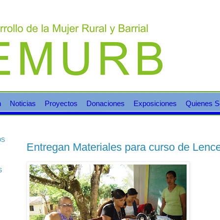
n
Noticias
Proyectos
Donaciones
Exposiciones
Quienes 
OS
Entregan Materiales para curso de Lence
S