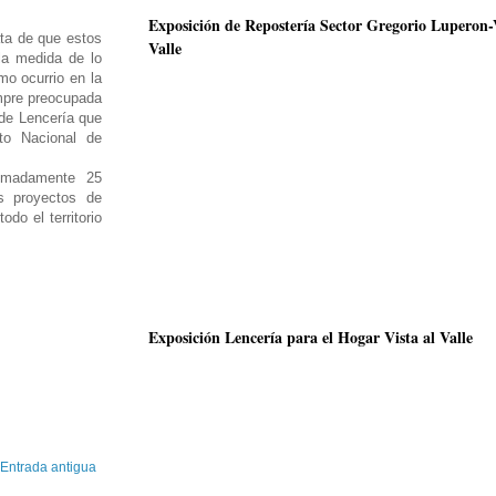
Exposición de Repostería Sector Gregorio Luperon-V
ta de que estos
Valle
la medida de lo
mo ocurrio en la
mpre preocupada
 de Lencería que
to Nacional de
imadamente 25
s proyectos de
o el territorio
Exposición Lencería para el Hogar Vista al Valle
Entrada antigua